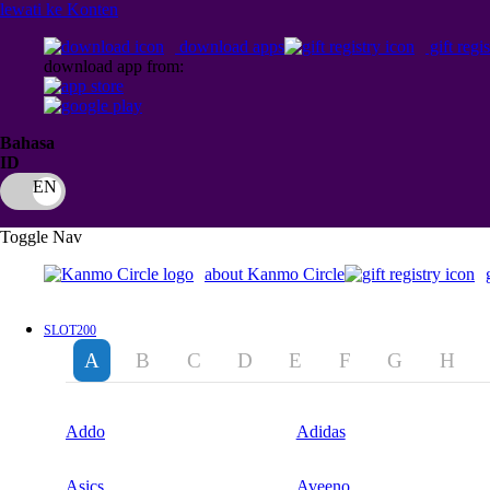
lewati ke Konten
download apps
gift regis
download app from:
Bahasa
ID
Toggle Nav
about Kanmo Circle
SLOT200
A
B
C
D
E
F
G
H
Addo
Adidas
Asics
Aveeno