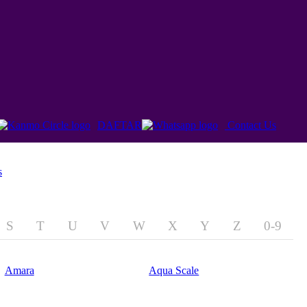
DAFTAR
Contact Us
s
S
T
U
V
W
X
Y
Z
0-9
Amara
Aqua Scale