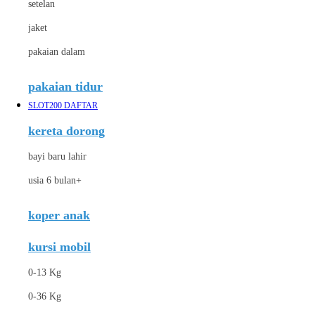
setelan
jaket
pakaian dalam
pakaian tidur
SLOT200 DAFTAR
kereta dorong
bayi baru lahir
usia 6 bulan+
koper anak
kursi mobil
0-13 Kg
0-36 Kg