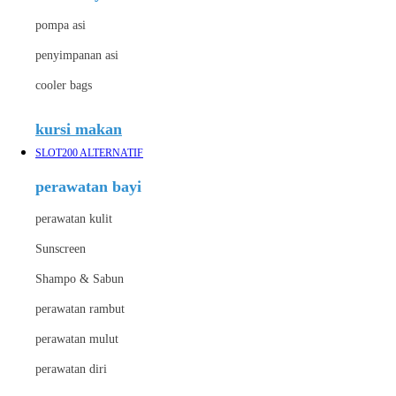
pompa asi
penyimpanan asi
cooler bags
kursi makan
SLOT200 ALTERNATIF
perawatan bayi
perawatan kulit
Sunscreen
Shampo & Sabun
perawatan rambut
perawatan mulut
perawatan diri