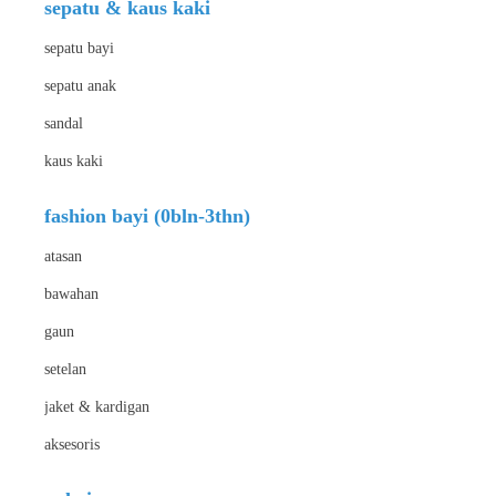
sepatu & kaus kaki
sepatu bayi
sepatu anak
sandal
kaus kaki
fashion bayi (0bln-3thn)
atasan
bawahan
gaun
setelan
jaket & kardigan
aksesoris